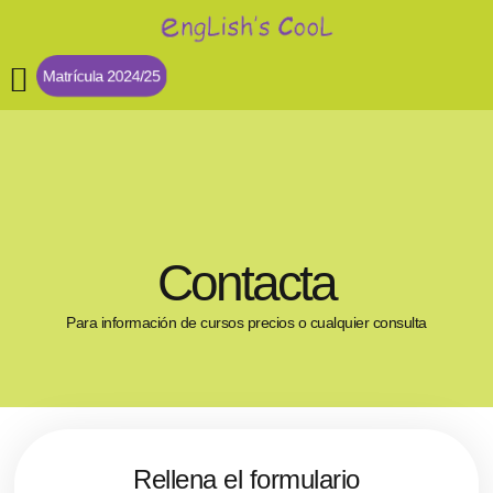
Matrícula 2024/25
NUESTROS CURSOS
QUIÉNES SOMOS
Contacta
Para información de cursos precios o cualquier consulta
Rellena el formulario